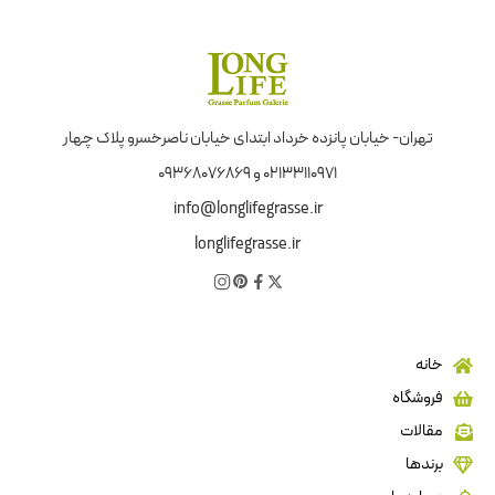
تهران- خیابان پانزده خرداد ابتدای خیابان ناصرخسرو پلاک چهار
02133110971 و 09368076869
info@longlifegrasse.ir
longlifegrasse.ir
خانه
فروشگاه
مقالات
برندها