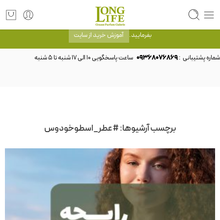
توجه! برند لانگ لایف رایحه های معروف را با شیشه و بسته بندی خود شرکت لانگ لایف
عرضه می کند.که با انتخاب حجم هر ادکلنی می توانید شیشه و بسته بندی را ملاحظه
بفرمایید.
آموزش خرید از سایت
شماره پشتیبانی :
09368076869
برچسب آرشیوها:
#عطر_اسطوخودوس