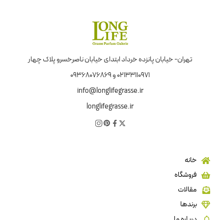
تهران- خیابان پانزده خرداد ابتدای خیابان ناصرخسرو پلاک چهار
02133110971 و 09368076869
info@longlifegrasse.ir
longlifegrasse.ir
خانه
فروشگاه
مقالات
برندها
درباره ما