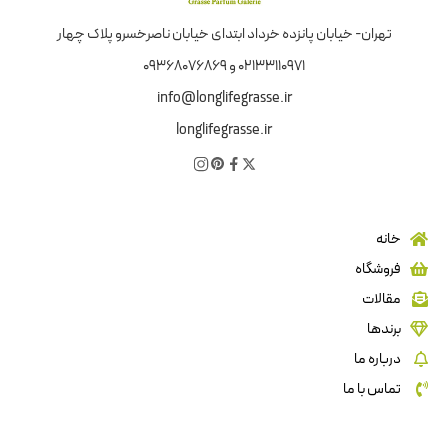
تهران- خیابان پانزده خرداد ابتدای خیابان ناصرخسرو پلاک چهار
02133110971 و 09368076869
info@longlifegrasse.ir
longlifegrasse.ir
خانه
فروشگاه
مقالات
برندها
درباره ما
تماس با ما