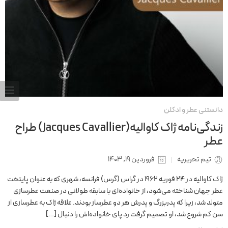
دانستنی عطر و ادکلن
زندگی‌نامه ژاک کاوالیه(Jacques Cavallier) طراح
عطر
تیم تحریریه
فروردین 19, 1403
ژاک کاوالیه در ۲۴ فوریه ۱۹۶۲ در گراس (گرس) فرانسه، شهری که به عنوان پایتخت
عطر جهان شناخته می‌شود، از خانواده‌ای با سابقه طولانی در صنعت عطرسازی
متولد شد، زیرا كه پدربزرگ و پدرش هر دو عطرساز بودند. علاقه ژاک به عطرسازی از
سن كم شروع شد، او تصمیم گرفت رد پای خانواده‌اش را دنبال […]