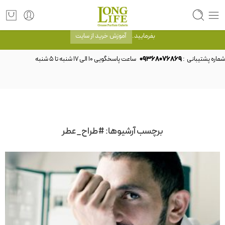
توجه! برند لانگ لایف رایحه های معروف را با شیشه و بسته بندی خود شرکت لانگ لایف
عرضه می کند.که با انتخاب حجم هر ادکلنی می توانید شیشه و بسته بندی را ملاحظه
بفرمایید.
آموزش خرید از سایت
شماره پشتیبانی :
09368076869
برچسب آرشیوها:
#طراح_عطر