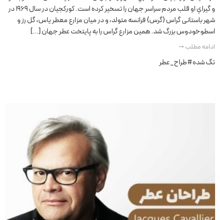
و گیراي او قلب مردم سراسر جهان را تسخیر کرده است. کورکجیان در سال 1969 در
شهر باستانی گراس (گرس) فرانسه متولد، و در میان مزارع معطر یاس، گل رز و
اسطوخودوس بزرگ شد. همين مزارع گراس را به پایتخت عطر جهان […]
ادامه مطلب ➞
تگ شده
#طراح_عطر