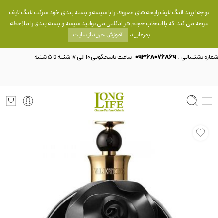
توجه! برند لانگ لایف رایحه های معروف را با شیشه و بسته بندی خود شرکت لانگ لایف
عرضه می کند.که با انتخاب حجم هر ادکلنی می توانید شیشه و بسته بندی را ملاحظه
بفرمایید.
آموزش خرید از سایت
شماره پشتیبانی :
09368076869