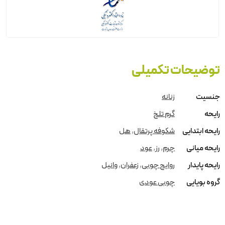
توضیحات تکمیلی
جنسیت
زنانه
رایحه
گرم تلخ
رایحه ابتدایی
شکوفه پرتقال
,
هل
رایحه میانی
چرم
,
رز
,
عود
رایحه پایدار
روایح چوبی
,
زعفران
,
وانیل
گروه بویایی
چوبی عودی