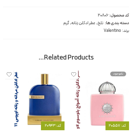
کد محصول:
20806
دسته بندی ها:
تلخ
,
عطر ادکلن زنانه
,
گرم
برند:
Valentino
Related Products…
ناموجود
کد: 20557
کد: 20943