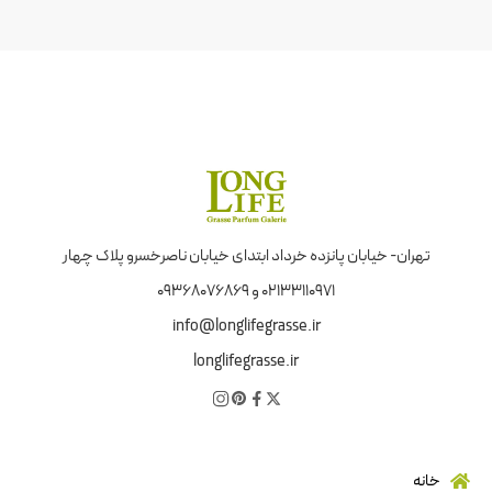
تهران- خیابان پانزده خرداد ابتدای خیابان ناصرخسرو پلاک چهار
02133110971 و 09368076869
info@longlifegrasse.ir
longlifegrasse.ir
خانه