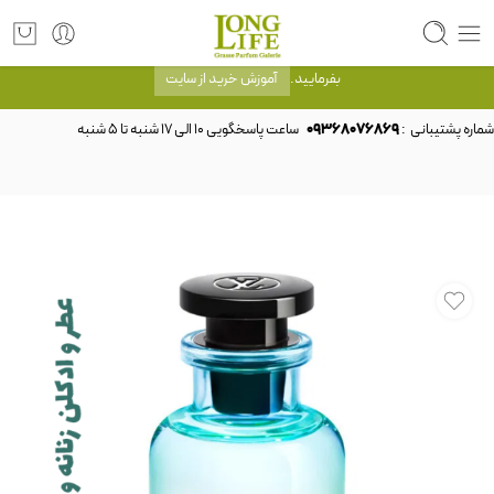
توجه! برند لانگ لایف رایحه های معروف را با شیشه و بسته بندی خود شرکت لانگ لایف
عرضه می کند.که با انتخاب حجم هر ادکلنی می توانید شیشه و بسته بندی را ملاحظه
بفرمایید.
آموزش خرید از سایت
شماره پشتیبانی :
09368076869