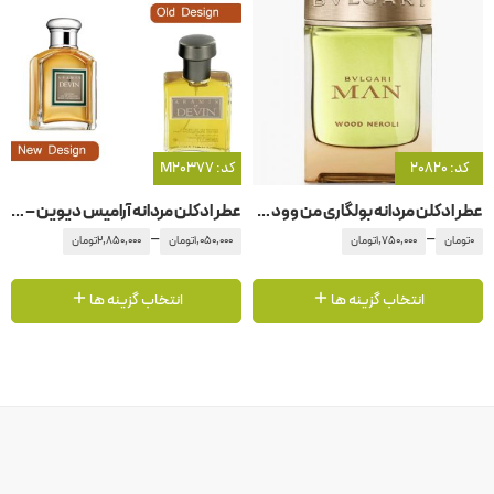
کد: 20820
کد: M20377
عطر ادکلن مردانه بولگاری من وود نرولی
عطر ادکلن مردانه آرامیس دیوین – دوین
–
–
0
تومان
1,750,000
تومان
1,050,000
تومان
2,850,000
تومان
انتخاب گزینه ها
انتخاب گزینه ها