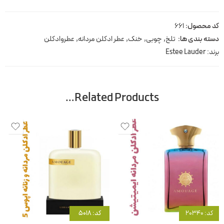
کد محصول:
661
دسته بندی ها:
تلخ
,
چوبی
,
خنک
,
عطر ادکلن مردانه
,
عطروادکلن
برند:
Estee Lauder
Related Products…
کد: 20340
کد: 5018