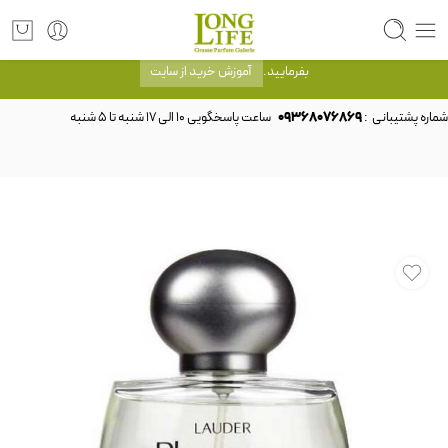
توجه! برند لانگ لایف رایحه های معروف را با شیشه و بسته بندی خود شرکت لانگ لایف
عرضه می کند.که با انتخاب حجم هر ادکلنی می توانید شیشه و بسته بندی را ملاحظه
بفرمایید.
آموزش خرید از سایت
شماره پشتیبانی :
09368076869