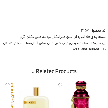
کد محصول:
3157
دسته بندی ها:
ادویه ای
,
تلخ
,
عطر ادکلن مردانه
,
عطروادکلن
,
گرم
برچسب ها:
اسطوخودوس
,
ترنج
,
خس خس
,
سدر
,
فلفل سیاه
,
لوبیا تونکا
,
هل
برند:
Yves Saint Laurent
Related Products…