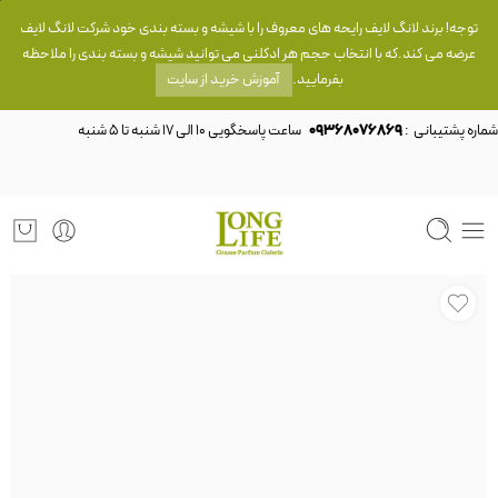
توجه! برند لانگ لایف رایحه های معروف را با شیشه و بسته بندی خود شرکت لانگ لایف
عرضه می کند.که با انتخاب حجم هر ادکلنی می توانید شیشه و بسته بندی را ملاحظه
بفرمایید.
آموزش خرید از سایت
شماره پشتیبانی :
09368076869