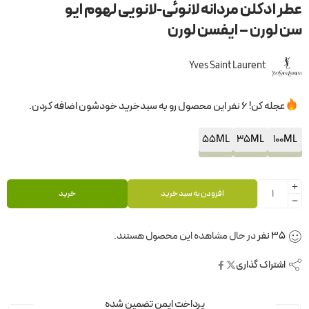
عطر ادکلن مردانه لانوئی-لانویی لهوم ایو
سن لورن – ایفسن لورن
Yves Saint Laurent
عجله کن! 6 نفر این محصول رو به سبدخرید خودشون اضافه کردن.
55ML
35ML
100ML
افزودن به سبد خرید
خرید
36
نفر
در حال مشاهده این محصول هستند.
اشتراک گذاری
پرداخت ایمن تضمین شده