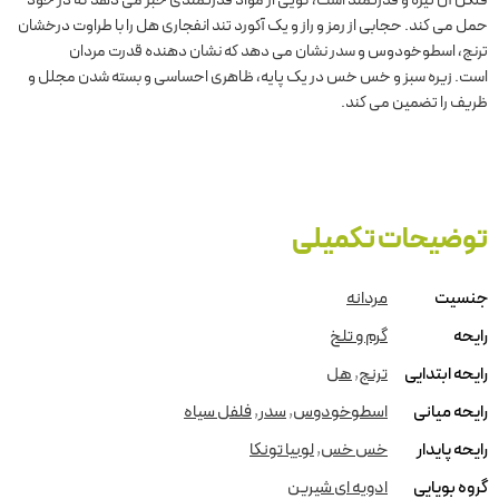
فلکن آن تیره و قدرتمند است، گویی از مواد قدرتمندی خبر می دهد که در خود
حمل می کند. حجابی از رمز و راز و یک آکورد تند انفجاری هل را با طراوت درخشان
ترنج، اسطوخودوس و سدر نشان می دهد که نشان دهنده قدرت مردان
است. زیره سبز و خس خس در یک پایه، ظاهری احساسی و بسته شدن مجلل و
ظریف را تضمین می کند.
توضیحات تکمیلی
جنسیت
مردانه
رایحه
گرم و تلخ
رایحه ابتدایی
ترنج
,
هل
رایحه میانی
اسطوخودوس
,
سدر
,
فلفل سیاه
رایحه پایدار
خس خس
,
لوبیا تونکا
گروه بویایی
ادویه ای شیرین