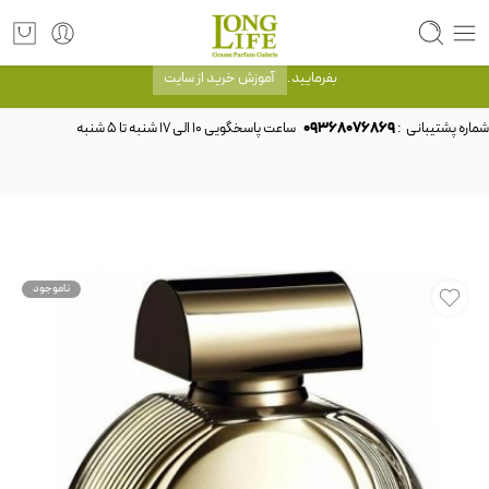
توجه! برند لانگ لایف رایحه های معروف را با شیشه و بسته بندی خود شرکت لانگ لایف
عرضه می کند.که با انتخاب حجم هر ادکلنی می توانید شیشه و بسته بندی را ملاحظه
بفرمایید.
آموزش خرید از سایت
شماره پشتیبانی :
09368076869
ناموجود