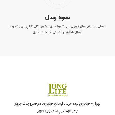
نحوه ارسال
ارسال سفارش های تهران 1 الی 3 روز کاری و شهرستان ٢ الي ٤ روز کاری و
ارسال به قشم و کیش یک هفته کاری
تهران- خیابان پانزده خرداد ابتدای خیابان ناصرخسرو پلاک چهار
02133110971 و 09368076869