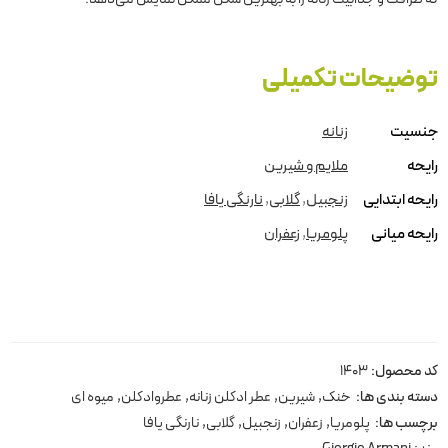
توضیحات تکمیلی
جنسیت
زنانه
رایحه
ملایم و شیرین
رایحه ابتدایی
زنجبیل
,
گلابی
,
نارنگی یافا
رایحه میانی
پلومریا
,
زعفران
کد محصول:
1403
دسته بندی ها:
خنک
,
شیرین
,
عطر ادکلن زنانه
,
عطروادکلن
,
میوه ای
برچسب ها:
پلومریا
,
زعفران
,
زنجبیل
,
گلابی
,
نارنگی یافا