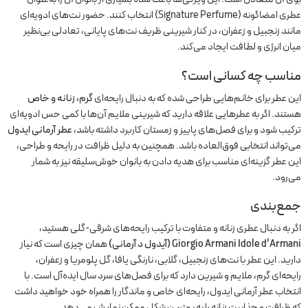
عطری امضاگونه (Signature Perfume) انتخاب کنند. حضور نت‌های ادویه‌ای
مانند زنجبیل و زعفران، در کنار شیرینی ظریف نت‌های پایانی، تعادلی بی‌نظیر
میان انرژی و لطافت ایجاد می‌کند.
مناسب چه کسانی است؟
این عطر برای خانم‌هایی طراحی شده که به دنبال رایحه‌ای
گرم، زنانه و خاص
هستند. اگر به عطرهایی علاقه دارید که شیرینی ملایم آن‌ها با کمی حس ادویه‌ای
ترکیب شود و برای فصل‌های پاییز و زمستان کاربرد داشته باشد،
عطر آرمانی ایدول
می‌تواند انتخابی فوق‌العاده باشد. همچنین به دلیل ظرافت در رایحه و طراحی،
این عطر گزینه‌ای مناسب برای هدیه دادن به بانوان خوش‌سلیقه نیز به شمار
می‌رود.
جمع‌بندی
اگر به دنبال عطری زنانه و متفاوت با ترکیب رایحه‌های شرقی-گلی هستید،
Giorgio Armani Idole d’Armani (آیدول د آرمانی)
همان چیزی است که نیاز
دارید. این عطر با نت‌های زنجبیل، گلابی، نارنگی یافا، گل پلومریا و زعفران،
رایحه‌ای گرم، ملایم و شیرین دارد که برای فصل‌های سرد سال ایده‌آل است. با
انتخاب عطر آرمانی ایدول، رایحه‌ای خاص و ماندگار را همراه خود خواهید داشت
که ظرافت و جذابیت زنانه را به بهترین شکل ممکن نمایش می‌دهد.