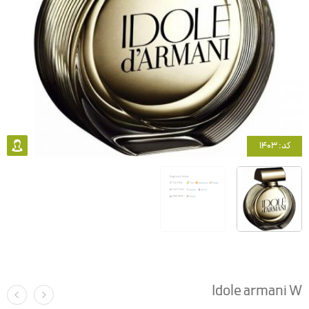
کد: 1403
Idole armani W