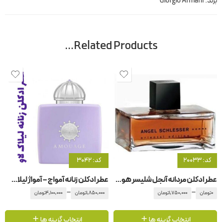
برند:
Giorgio Armani
Related Products…
کد: 20033
کد: 3042
عطر ادکلن مردانه آنجل شلیسر هوم اورینتال ادیشن
عطر ادکلن زنانه آمواج – آمواژ لیلاک لاو
–
–
0
تومان
1,750,000
تومان
1,850,000
تومان
4,100,000
تومان
انتخاب گزینه ها
انتخاب گزینه ها