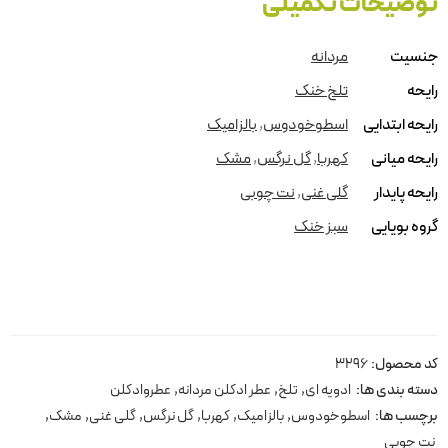
توضیحات تکمیلی
جنسیت
مردانه
رایحه
تلخ خنک
رایحه ابتدایی
اسطوخودوس
,
بالزامیک
رایحه میانی
کهربا
,
گل نرگس
,
مشک
رایحه پایدار
گلی غنی
,
نت چوبی
گروه بویایی
سبز خنک
کد محصول:
3296
دسته بندی ها:
ادویه ای
,
تلخ
,
عطر ادکلن مردانه
,
عطروادکلن
برچسب ها:
اسطوخودوس
,
بالزامیک
,
کهربا
,
گل نرگس
,
گلی غنی
,
مشک
,
نت چوبی