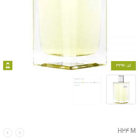
کد: 3296
H24 M