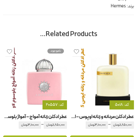
برند:
Hermes
Related Products…
ناموجود
کد: 5018
کد: 20557
عطر ادکلن مردانه و زنانه اوپوس – اپوس 5 آمواج – آمواژ
عطر ادکلن زنانه آمواج – آمواژ بلوسوم لاو
–
–
1,850,000
تومان
4,100,000
تومان
1,850,000
تومان
4,100,000
تومان