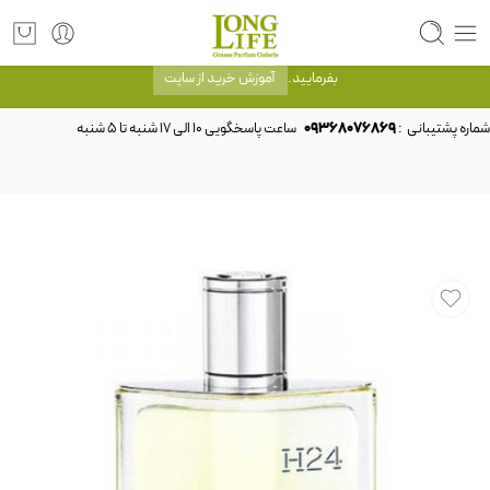
توجه! برند لانگ لایف رایحه های معروف را با شیشه و بسته بندی خود شرکت لانگ لایف
عرضه می کند.که با انتخاب حجم هر ادکلنی می توانید شیشه و بسته بندی را ملاحظه
بفرمایید.
آموزش خرید از سایت
شماره پشتیبانی :
09368076869