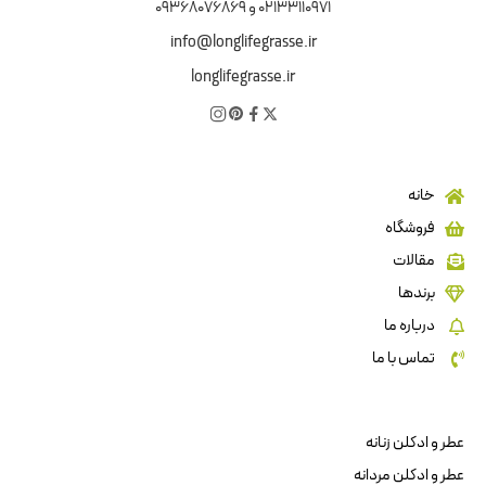
02133110971 و 09368076869
info@longlifegrasse.ir
longlifegrasse.ir
خانه
فروشگاه
مقالات
برندها
درباره ما
تماس با ما
عطر و ادکلن زنانه
عطر و ادکلن مردانه