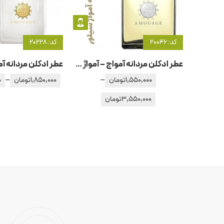
کد: 20046
کد: 20228
عطر ادکلن مردانه آمواج – آمواژ سیلور
–
–
1,550,000
تومان
1,850,000
تومان
0
3,550,000
تومان