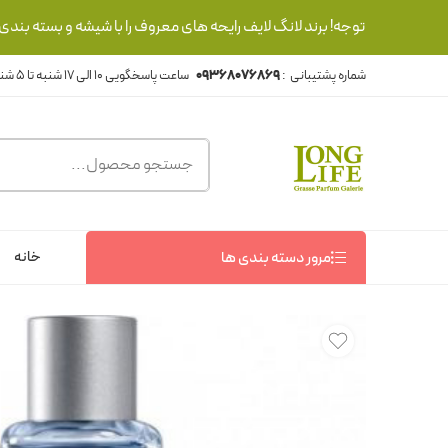
توجه! برند لانگ لایف رایحه های معروف را با شیشه و بسته بند
شماره پشتیبانی :
09368076869
خانه
مرور دسته بندی ها