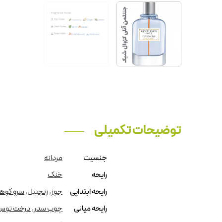
توضیحات تکمیلی
جنسیت
مردانه
رایحه
خنک
رایحه ابتدایی
جوز
,
زنجبیل
,
سرو کوه
رایحه میانی
چوب سدر
,
درخت توس