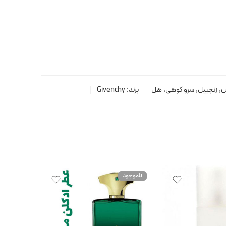
س
,
زنجبیل
,
سرو کوهی
,
هل
برند:
Givenchy
ناموجود