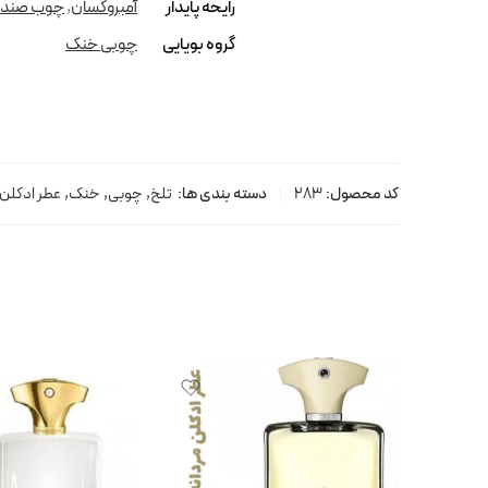
رایحه پایدار
آمبروکسان
,
چوب صندل
گروه بویایی
چوبی خنک
کد محصول:
283
دسته بندی ها:
تلخ
,
چوبی
,
خنک
,
عطر ادکلن 