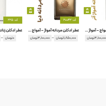
کد: 20042
کد: 225
عطر ادکلن مردانه آمواج – آمواژ -آنر – هانر
عطر ادکلن مردانه آمواژ – آمواج دیا
–
–
4,100,00
تومان
1,850,000
تومان
4,100,000
تومان
0
تومان