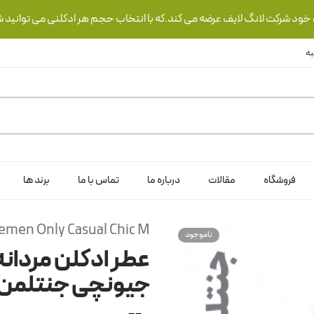
ی خود شرکت لانگ لایف عرضه می کند.که با انتخاب حجم هر ادکلنی می توانید ش
فروشگاه
مقالات
درباره ما
تماس با ما
برند ها
emen Only Casual Chic M
ناموجود
عطر ادکلن مردانه
جیونچی جنتلمن 