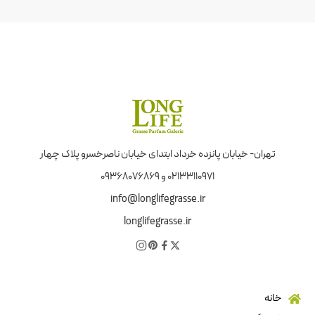
تهران- خیابان پانزده خرداد ابتدای خیابان ناصرخسرو پلاک چهار
02133110971 و 09368076869
info@longlifegrasse.ir
longlifegrasse.ir
خانه