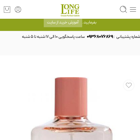
توجه! برند لانگ لایف رایحه های معروف را با شیشه و بسته بندی خود شرکت لانگ لایف
عرضه می کند.که با انتخاب حجم هر ادکلنی می توانید شیشه و بسته بندی را ملاحظه
بفرمایید.
آموزش خرید از سایت
شماره پشتیبانی :
09368076869