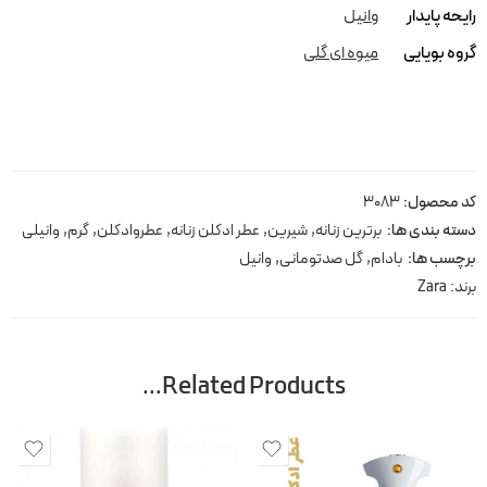
رایحه پایدار
وانیل
گروه بویایی
میوه ای گلی
کد محصول:
3083
دسته بندی ها:
برترین زنانه
,
شیرین
,
عطر ادکلن زنانه
,
عطروادکلن
,
گرم
,
وانیلی
برچسب ها:
بادام
,
گل صدتومانی
,
وانیل
برند:
Zara
Related Products…