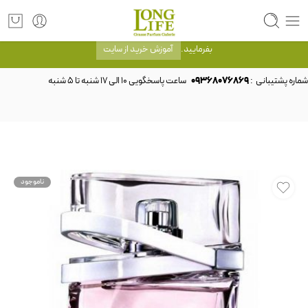
توجه! برند لانگ لایف رایحه های معروف را با شیشه و بسته بندی خود شرکت لانگ لایف
عرضه می کند.که با انتخاب حجم هر ادکلنی می توانید شیشه و بسته بندی را ملاحظه
بفرمایید.
آموزش خرید از سایت
شماره پشتیبانی :
09368076869
ناموجود