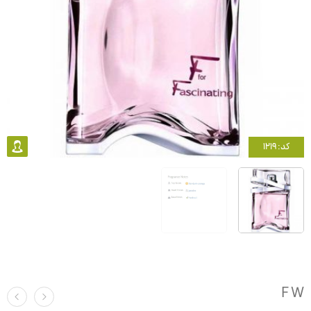
کد: 1219
F W