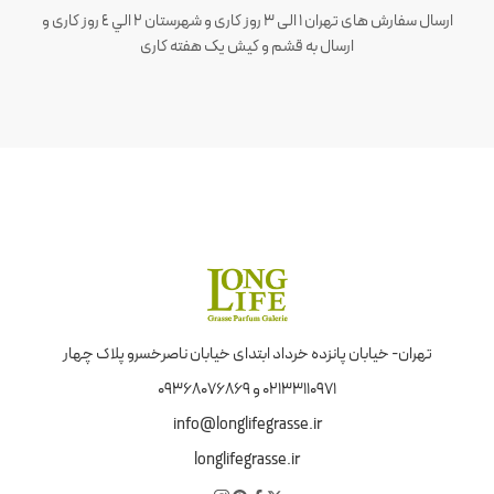
ارسال سفارش های تهران 1 الی 3 روز کاری و شهرستان ٢ الي ٤ روز کاری و
ارسال به قشم و کیش یک هفته کاری
تهران- خیابان پانزده خرداد ابتدای خیابان ناصرخسرو پلاک چهار
02133110971 و 09368076869
info@longlifegrasse.ir
longlifegrasse.ir