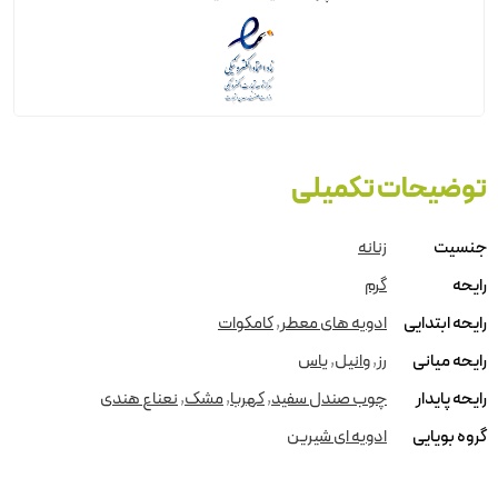
توضیحات تکمیلی
جنسیت
زنانه
رایحه
گرم
رایحه ابتدایی
ادویه های معطر
,
کامکوات
رایحه میانی
رز
,
وانیل
,
یاس
رایحه پایدار
چوب صندل سفید
,
کهربا
,
مشک
,
نعناع هندی
گروه بویایی
ادویه ای شیرین