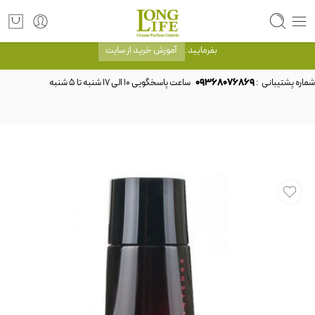
توجه! برند لانگ لایف رایحه های معروف را با شیشه و بسته بندی خود شرکت لانگ لایف
عرضه می کند.که با انتخاب حجم هر ادکلنی می توانید شیشه و بسته بندی را ملاحظه
بفرمایید.
آموزش خرید از سایت
شماره پشتیبانی :
09368076869