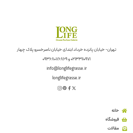
تهران- خیابان پانزده خرداد ابتدای خیابان ناصرخسرو پلاک چهار
02133110971 و 09368076869
info@longlifegrasse.ir
longlifegrasse.ir
خانه
فروشگاه
مقالات