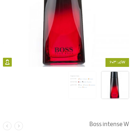
کد: 603W
Boss intense W