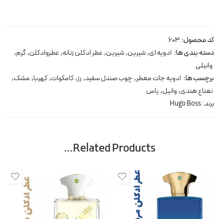
کد محصول:
603
دسته بندی ها:
ادویه ای
,
شیرین
,
شیرین
,
عطر ادکلن زنانه
,
عطروادکلن
,
گرم
,
وانیلی
برچسب ها:
ادویه جات معطر
,
چوب صندل سفید
,
رز
,
کامکوات
,
کهربا
,
مشک
,
نعناع هندی
,
وانیل
,
یاس
برند:
Hugo Boss
Related Products…