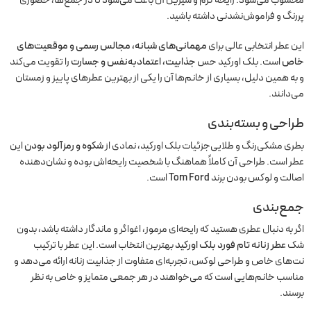
محسوب می‌شود. رایحه گرم و شیرین آن باعث می‌شود تا در جمع‌ها، حضوری
پررنگ و فراموش‌نشدنی داشته باشید.
این عطر انتخابی عالی برای
مهمانی‌های شبانه، مجالس رسمی و موقعیت‌های
خاص
است. بلک اورکید حس
جذابیت، اعتمادبه‌نفس و جسارت
را تقویت می‌کند
و به همین دلیل، بسیاری از خانم‌ها آن را یکی از بهترین عطرهای پاییز و زمستان
می‌دانند.
طراحی و بسته‌بندی
بطری مشکی‌رنگ و طلایی‌جزئیات بلک اورکید، نمادی از
شکوه و رمزآلود بودن
این
عطر است. طراحی آن کاملاً هماهنگ با شخصیت رایحه‌اش بوده و نشان‌دهنده
اصالت و لوکس بودن برند
Tom Ford
است.
جمع‌بندی
اگر به دنبال عطری هستید که رایحه‌ای مرموز، اغواگر و ماندگار داشته باشد، بدون
شک
عطر زنانه تام فورد بلک اورکید
بهترین انتخاب است. این عطر با ترکیب
نت‌های خاص و طراحی لوکس، تجربه‌ای متفاوت از جذابیت زنانه ارائه می‌دهد و
مناسب خانم‌هایی است که می‌خواهند در هر جمعی متمایز و خاص به نظر
برسند.