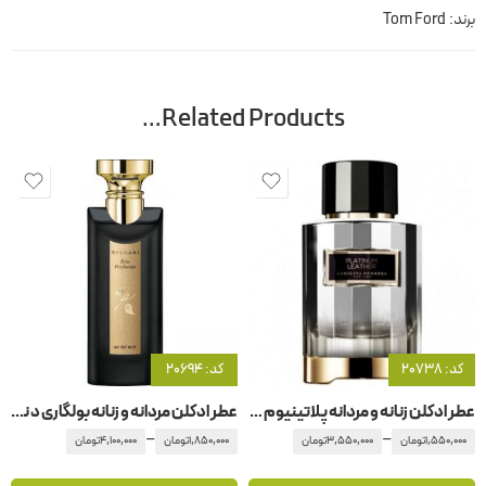
برند:
Tom Ford
Related Products…
کد: 20738
کد: 20694
عطر ادکلن زنانه و مردانه پلاتینیوم لدر -پلاتونیوم کارولینا هررا
عطر ادکلن مردانه و زنانه بولگاری د نویر
–
–
1,550,000
تومان
3,550,000
تومان
1,850,000
تومان
4,100,000
تومان