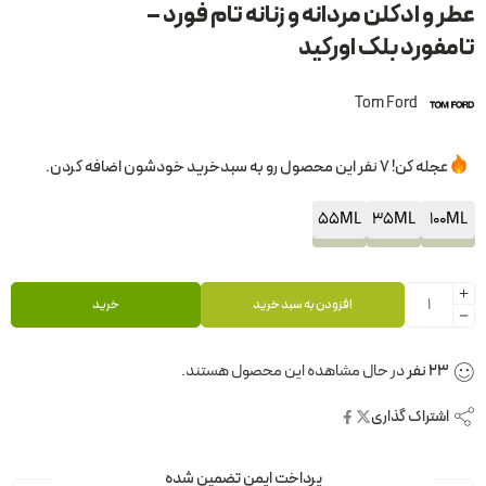
عطر و ادکلن مردانه و زنانه تام فورد –
تامفورد بلک اورکید
Tom Ford
عجله کن! 7 نفر این محصول رو به سبدخرید خودشون اضافه کردن.
55ML
35ML
100ML
افزودن به سبد خرید
خرید
23
نفر
در حال مشاهده این محصول هستند.
اشتراک گذاری
پرداخت ایمن تضمین شده