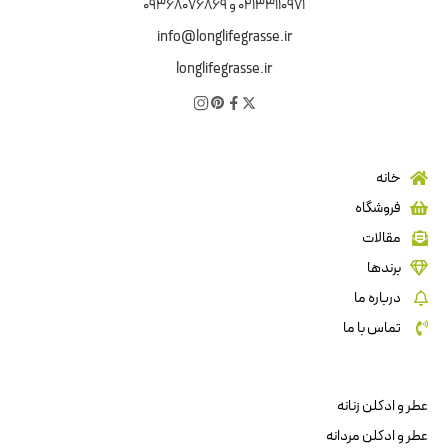
02133110971 و 09368076869
info@longlifegrasse.ir
longlifegrasse.ir
خانه
فروشگاه
مقالات
برندها
درباره ما
تماس با ما
عطر و ادکلن زنانه
عطر و ادکلن مردانه