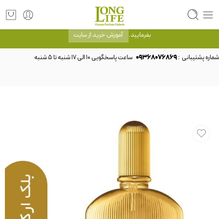
توجه! برند لانگ لایف رایحه های معروف را با شیشه و بسته بندی خود شرکت لانگ لایف
عرضه می کند.که با انتخاب حجم هر ادکلنی می توانید شیشه و بسته بندی را ملاحظه
بفرمایید.
آموزش خرید از سایت
شماره پشتیبانی :
09368076869