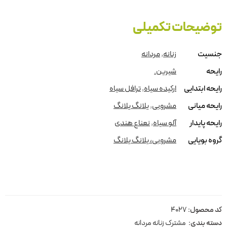
توضیحات تکمیلی
جنسیت
زنانه
,
مردانه
رایحه
شیرین.
رایحه ابتدایی
ارکیده سیاه
,
ترافل سیاه
رایحه میانی
مشروبی
,
یلانگ یلانگ
رایحه پایدار
آلو سیاه
,
نعناع هندی
گروه بویایی
مشروبی، یلانگ یلانگ
کد محصول:
4027
دسته بندی:
مشترک زنانه مردانه