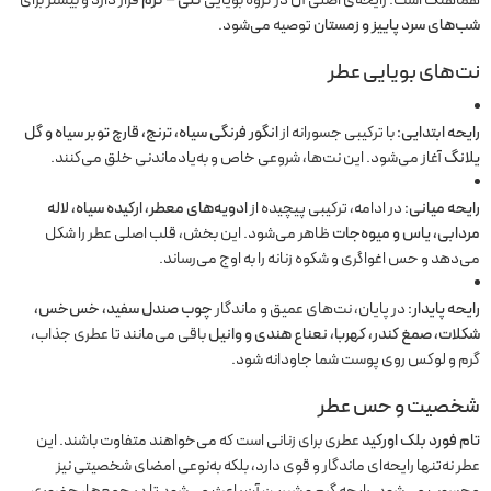
هماهنگ است. رایحه‌ی اصلی آن در گروه بویایی
گلی – گرم
قرار دارد و بیشتر برای
شب‌های سرد پاییز و زمستان
توصیه می‌شود.
نت‌های بویایی عطر
رایحه ابتدایی:
با ترکیبی جسورانه از
انگور فرنگی سیاه، ترنج، قارچ توبر سیاه و گل
یلانگ
آغاز می‌شود. این نت‌ها، شروعی خاص و به‌یادماندنی خلق می‌کنند.
رایحه میانی:
در ادامه، ترکیبی پیچیده از
ادویه‌های معطر، ارکیده سیاه، لاله
مردابی، یاس و میوه‌جات
ظاهر می‌شود. این بخش، قلب اصلی عطر را شکل
می‌دهد و حس اغواگری و شکوه زنانه را به اوج می‌رساند.
رایحه پایدار:
در پایان، نت‌های عمیق و ماندگار
چوب صندل سفید، خس‌خس،
شکلات، صمغ کندر، کهربا، نعناع هندی و وانیل
باقی می‌مانند تا عطری جذاب،
گرم و لوکس روی پوست شما جاودانه شود.
شخصیت و حس عطر
تام فورد بلک اورکید
عطری برای زنانی است که می‌خواهند متفاوت باشند. این
عطر نه‌تنها رایحه‌ای ماندگار و قوی دارد، بلکه به‌نوعی امضای شخصیتی نیز