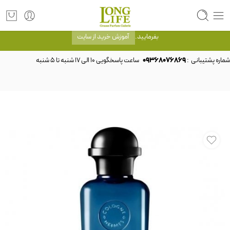
توجه! برند لانگ لایف رایحه های معروف را با شیشه و بسته بندی خود شرکت لانگ لایف
عرضه می کند.که با انتخاب حجم هر ادکلنی می توانید شیشه و بسته بندی را ملاحظه
بفرمایید.
آموزش خرید از سایت
شماره پشتیبانی :
09368076869