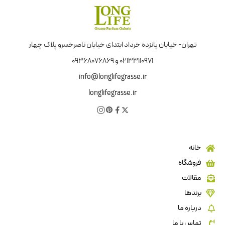
تهران- خیابان پانزده خرداد ابتدای خیابان ناصرخسرو پلاک چهار
02133110971 و 09368076869
info@longlifegrasse.ir
longlifegrasse.ir
خانه
فروشگاه
مقالات
برندها
درباره ما
تماس با ما