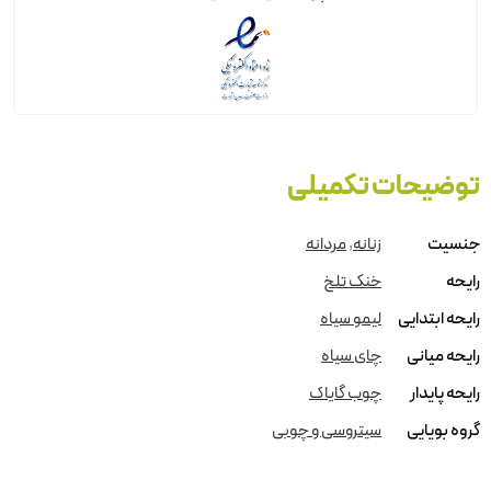
توضیحات تکمیلی
جنسیت
زنانه
,
مردانه
رایحه
خنک تلخ
رایحه ابتدایی
لیمو سیاه
رایحه میانی
چای سیاه
رایحه پایدار
چوب گایاک
گروه بویایی
سیتروسی و چوبی