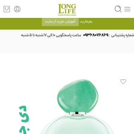
توجه! برند لانگ لایف رایحه های معروف را با شیشه و بسته بندی خود شرکت لانگ لایف
عرضه می کند.که با انتخاب حجم هر ادکلنی می توانید شیشه و بسته بندی را ملاحظه
بفرمایید.
آموزش خرید از سایت
شماره پشتیبانی :
09368076869