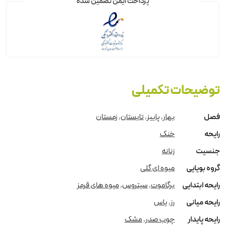
پرداخت ایمن تضمین شده
توضیحات تکمیلی
فصل
بهار
,
پاییز
,
تابستان
,
زمستان
رایحه
خنک
جنسیت
زنانه
گروه بویایی
میوه ای گلی
رایحه ابتدایی
برگاموت
,
سیتروس
,
میوه های قرمز
رایحه میانی
رز
,
یاس
رایحه پایدار
چوب صدر
,
مشک