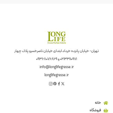
تهران- خیابان پانزده خرداد ابتدای خیابان ناصرخسرو پلاک چهار
02133110971 و 09368076869
info@longlifegrasse.ir
longlifegrasse.ir
خانه
فروشگاه