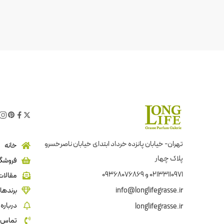
تهران- خیابان پانزده خرداد ابتدای خیابان ناصرخسرو
خانه
پلاک چهار
فروشگا
02133110971 و 09368076869
مقالات
info@longlifegrasse.ir
برندها
درباره 
longlifegrasse.ir
تماس ب