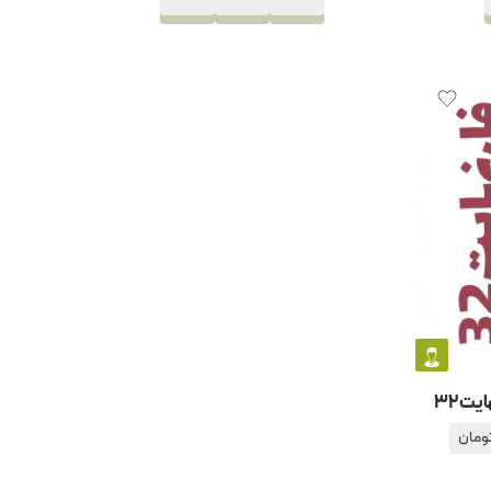
یت32
ومان