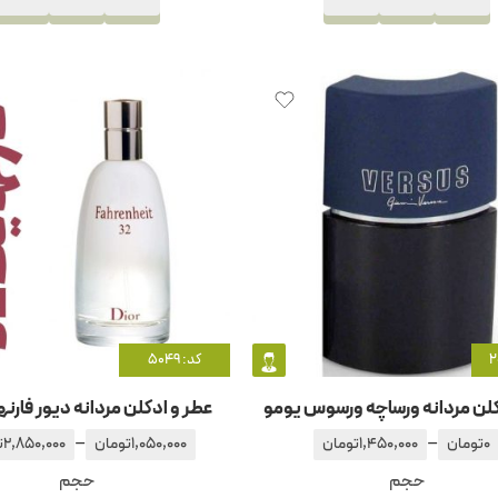
کد: 5049
لن مردانه ورساچه ورسوس یومو
عطر و ادکلن مردانه دیور فارنها
–
–
0
تومان
1,450,000
تومان
1,050,000
تومان
2,850,000
ت
حجم
حجم