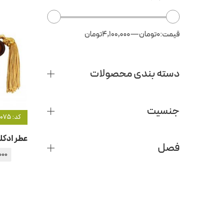
قیمت:
0تومان
—
4,100,000تومان
دسته بندی محصولات
جنسیت
کد: 21075
فصل
000