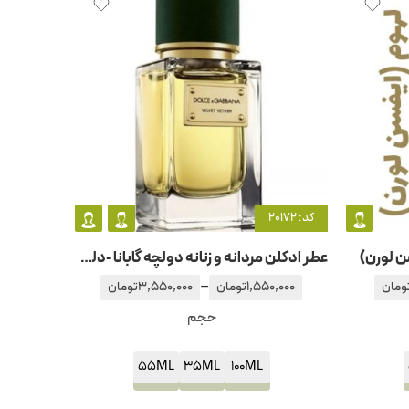
کد: 20172
ن لورن)
عطر ادکلن مردانه و زنانه دولچه گابانا -دلچه گابانا ولوت وتیور
–
ومان
1,550,000
تومان
3,550,000
تومان
حجم
55ML
35ML
100ML