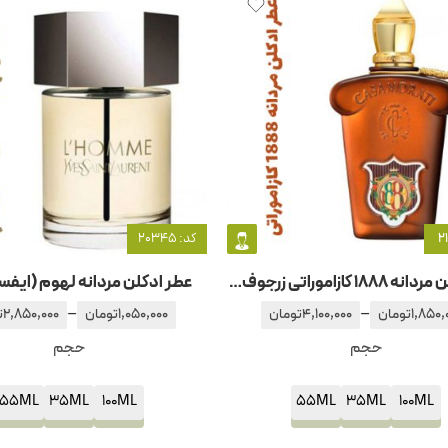
کد: 20345
عطر ادکلن مردانه 1888 کازاموراتی زرجوف-زرژف
عطر ادکلن مردانه لهوم (ایفس
–
–
1,850,
تومان
4,100,000
تومان
1,050,000
تومان
2,850,000
ت
حجم
حجم
55ML
35ML
100ML
55ML
35ML
100ML