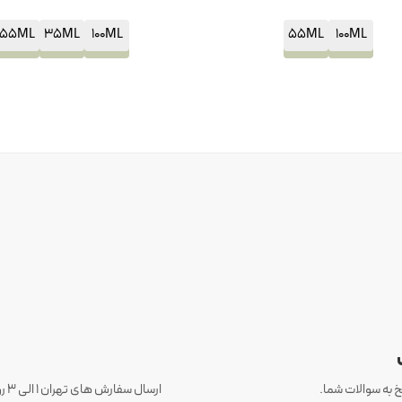
55ML
35ML
100ML
55ML
100ML
 به سوالات شما.