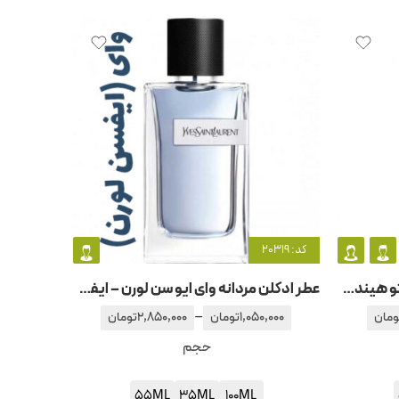
کد: 20319
عطر ادکلن مردانه و زنانه ناسوماتو هیندو گراس
عطر ادکلن مردانه وای ایو سن لورن – ایفسن لورن
–
ومان
1,050,000
تومان
2,850,000
تومان
حجم
55ML
35ML
100ML