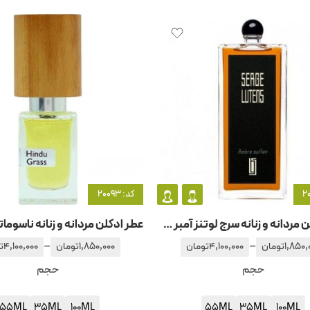
کد: 20093
عطر ادکلن مردانه و زنانه سرج لوتنز آمبر سلطان
–
–
1,850,
تومان
4,100,000
تومان
1,850,000
تومان
4,100,000
ت
حجم
حجم
55ML
35ML
100ML
55ML
35ML
100ML