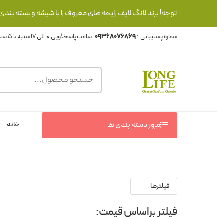
توجه! برند لانگ لایف رایحه های معروف را با شیشه و بسته بند
شماره پشتیبانی :
09368076869
خانه
مرور دسته بندی ها
فیلترها
فیلتر براساس قیمت: