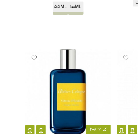
ن
55ML
100ML
کد: 20826