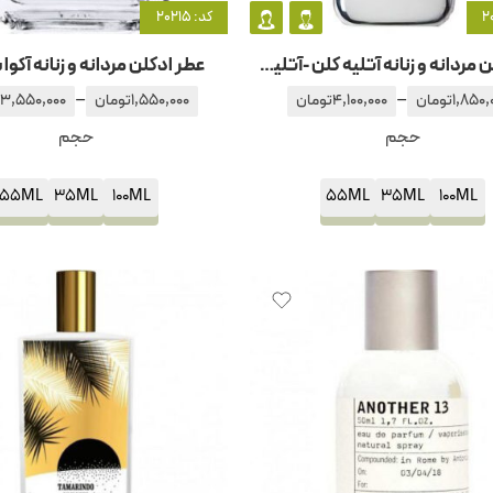
کد: 20215
عطر ادکلن مردانه و زنانه آتلیه کلن -آتلیه کلون سیلور آیریش – آیریس
عطر ادکلن مردانه و زنانه آکوا
–
–
1,850,
تومان
4,100,000
تومان
1,550,000
تومان
3,550,000
حجم
حجم
55ML
35ML
100ML
55ML
35ML
100ML