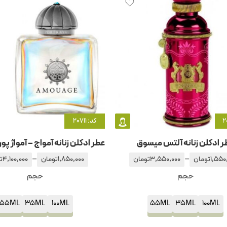
کد: 20711
ر ادکلن زنانه آلتس میسوق
–
–
1,550
تومان
3,550,000
تومان
1,850,000
تومان
4,100,000
ت
حجم
حجم
55ML
35ML
100ML
55ML
35ML
100ML