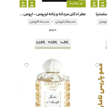
کد: 20045
 سلستیا
عطر ادکلن مردانه و زنانه اوپوس – اپوس 6 آمواج – آمواژ
–
تومان
1,850,000
تومان
4,100,000
تومان
حجم
55ML
35ML
100ML