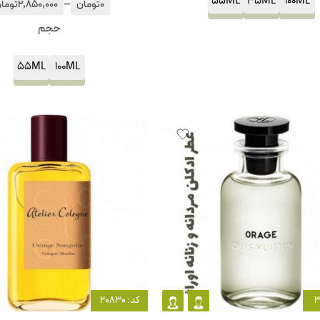
55ML
35ML
100ML
–
0
تومان
2,850,000
توما
حجم
55ML
100ML
کد: 20830