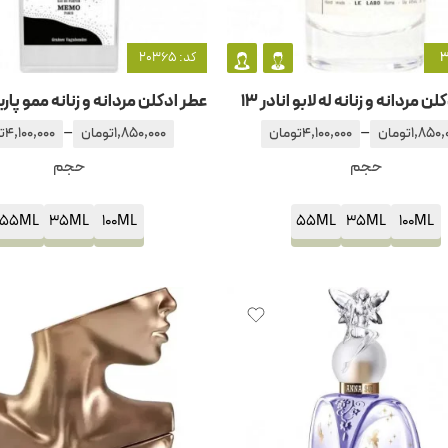
کد: 20365
ن مردانه و زنانه له لابو انادر 13
–
–
1,850,
تومان
4,100,000
تومان
1,850,000
تومان
4,100,000
ت
حجم
حجم
55ML
35ML
100ML
55ML
35ML
100ML