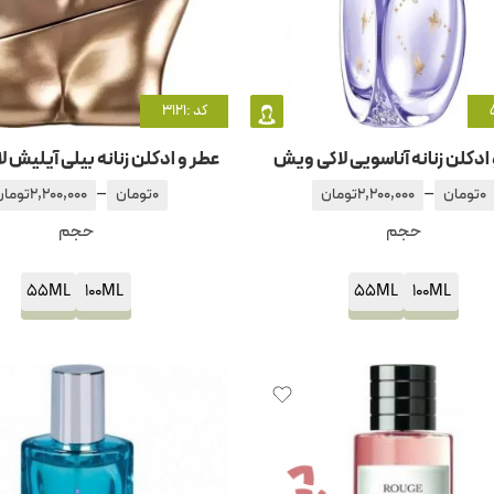
کد :3121
ادکلن زنانه آناسویی لاکی ویش
عطر و ادکلن زنانه بیلی آیلیش ل
–
–
0
تومان
2,200,000
تومان
0
تومان
2,200,000
تومان
حجم
حجم
55ML
100ML
55ML
100ML