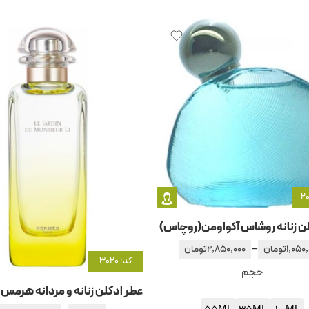
ن زنانه روشاس آکواومن(روچاس)
–
1,050
تومان
2,850,000
تومان
کد: 3020
حجم