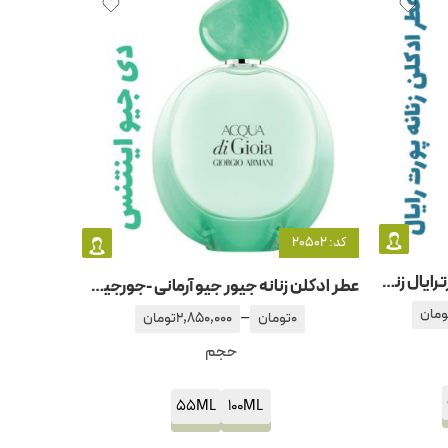
کد: 20502
عطر ادکلن زنانه آمواج – آمواژ پورترایال زنانه
عطر ادکلن زنانه جیور جیو آرمانی -جورجیو آرمانی آکوا دی جیو اینتنس
ومان
–
0
تومان
2,850,000
تومان
حجم
55ML
100ML