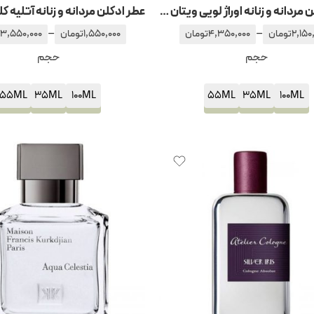
عطر ادکلن مردانه و زنانه اوراژ لویی ویتان – لویی ویتون
–
–
2,150
تومان
4,350,000
تومان
1,550,000
تومان
3,550,000
حجم
حجم
55ML
35ML
100ML
55ML
35ML
100ML