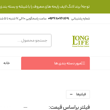
توجه! برند لانگ لایف رایحه های معروف را با شیشه و بسته بند
شماره پشتیبانی :
09368076869
خانه
مرور دسته بندی ها
فیلترها
فیلتر براساس قیمت: