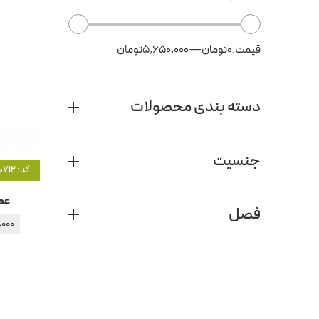
قیمت:
0تومان
—
5,650,000تومان
دسته بندی محصولات
جنسیت
کد: 20712
عط
فصل
,000