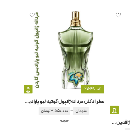
کد: 20248
عطر ادکلن مردانه ژانپول گوتیه لبو پارادیس گاردن
–
0
تومان
3,550,000
تومان
حجم
عطر ادکلن زنانه و مردانه هرمس ژاقدین موسیو لی