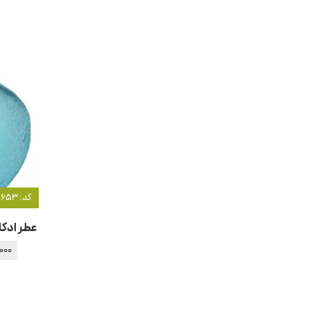
کد: 20653
عطر ادکل
,000