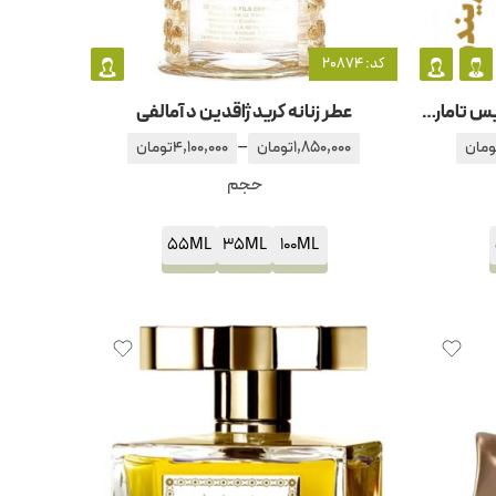
کد: 20874
عطر ادکلن مردانه و زنانه ممو پاریس تاماریندو
عطر زنانه کرید ژاقدین د آمالفی
–
ومان
1,850,000
تومان
4,100,000
تومان
حجم
55ML
35ML
100ML