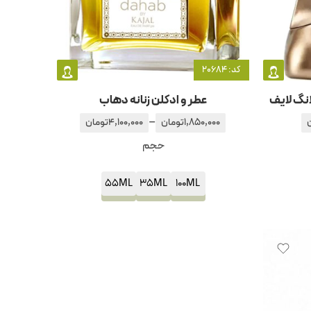
کد: 20684
انگ لايف
عطر و ادکلن زنانه دهاب
–
1,850,000
تومان
4,100,000
تومان
حجم
55ML
35ML
100ML