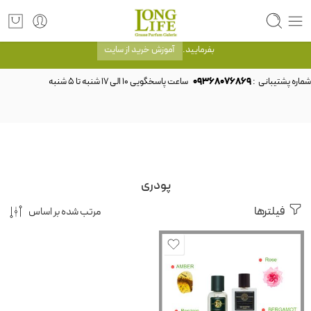
توجه! برند لانگ لایف رایحه های معروف را با شیشه و بسته بندی خود شرکت لانگ لایف
عرضه می کند.که با انتخاب حجم هر ادکلنی می توانید شیشه و بسته بندی را ملاحظه
بفرمایید.
آموزش خرید از سایت
شماره پشتیبانی :
09368076869
پودری
فیلترها
مرتب شده بر اساس