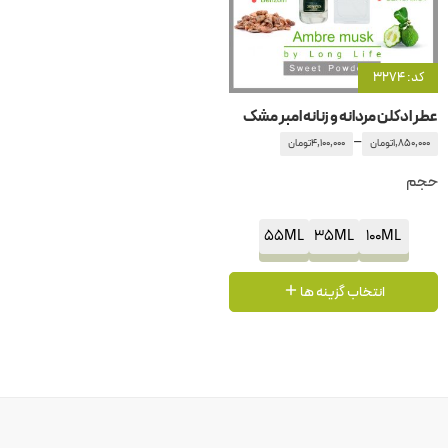
کد: 3274
عطر ادکلن مردانه و زنانه امبر مشک
–
1,850,000
تومان
4,100,000
تومان
حجم
55ML
35ML
100ML
انتخاب گزینه ها