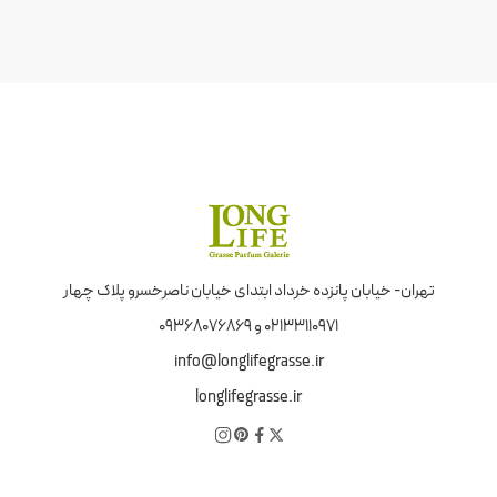
تهران- خیابان پانزده خرداد ابتدای خیابان ناصرخسرو پلاک چهار
02133110971 و 09368076869
info@longlifegrasse.ir
longlifegrasse.ir