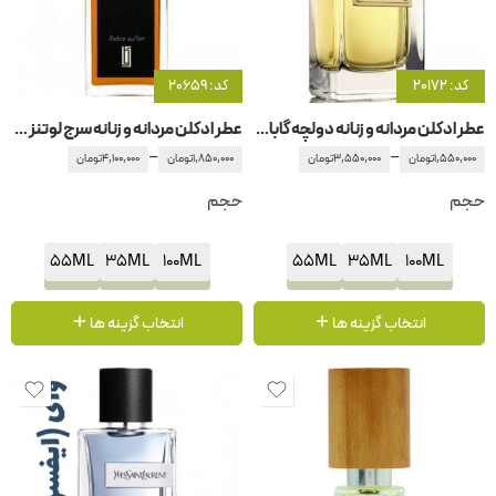
کد: 20172
کد: 20659
عطر ادکلن مردانه و زنانه دولچه گابانا -دلچه گابانا ولوت وتیور
عطر ادکلن مردانه و زنانه سرج لوتنز آمبر سلطان
–
–
1,550,000
تومان
3,550,000
تومان
1,850,000
تومان
4,100,000
تومان
حجم
حجم
55ML
35ML
100ML
55ML
35ML
100ML
انتخاب گزینه ها
انتخاب گزینه ها