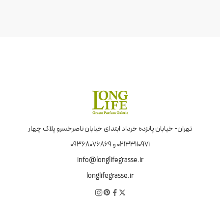
تهران- خیابان پانزده خرداد ابتدای خیابان ناصرخسرو پلاک چهار
02133110971 و 09368076869
info@longlifegrasse.ir
longlifegrasse.ir