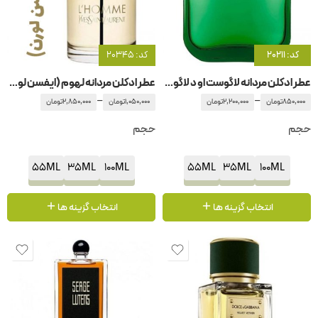
کد: 20211
کد: 20345
عطر ادکلن مردانه لاگوست او د لاگوست ال .12.12 گرین
عطر ادکلن مردانه لهوم (ایفسن لورن)
–
–
850,000
تومان
2,200,000
تومان
1,050,000
تومان
2,850,000
تومان
حجم
حجم
55ML
35ML
100ML
55ML
35ML
100ML
انتخاب گزینه ها
انتخاب گزینه ها