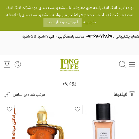
توجه! برند لانگ لایف رایحه های معروف را با شیشه و بسته بندی خود شرکت لانگ لایف
عرضه می کند.که با انتخاب حجم هر ادکلنی می توانید شیشه و بسته بندی را ملاحظه
بفرمایید.
آموزش خرید از سایت
شماره پشتیبانی :
09368076869
پودری
فیلترها
مرتب شده بر اساس