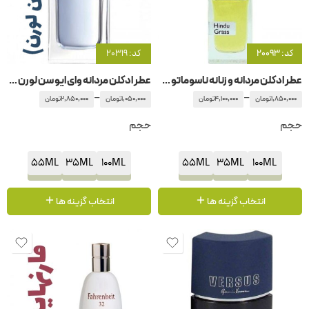
کد: 20093
کد: 20319
عطر ادکلن مردانه و زنانه ناسوماتو هیندو گراس
عطر ادکلن مردانه وای ایو سن لورن – ایفسن لورن
–
–
1,850,000
تومان
4,100,000
تومان
1,050,000
تومان
2,850,000
تومان
حجم
حجم
55ML
35ML
100ML
55ML
35ML
100ML
انتخاب گزینه ها
انتخاب گزینه ها