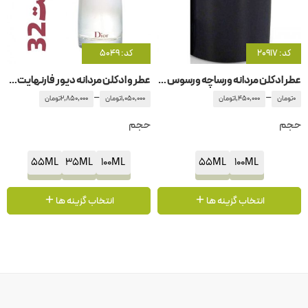
کد: 20917
کد: 5049
عطر ادکلن مردانه ورساچه ورسوس یومو
عطر و ادکلن مردانه دیور فارنهایت32
–
–
0
تومان
1,450,000
تومان
1,050,000
تومان
2,850,000
تومان
حجم
حجم
55ML
35ML
100ML
55ML
100ML
انتخاب گزینه ها
انتخاب گزینه ها