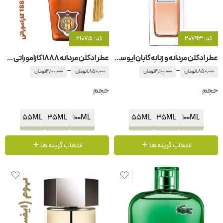
کد: 20793
کد: 21075
عطر ادکلن مردانه و زنانه کابان ایو سن لورن – ایفسن لورن
عطر ادکلن مردانه 1888 کازاموراتی زرجوف-زرژف
–
–
1,850,000
تومان
4,100,000
تومان
1,850,000
تومان
4,100,000
تومان
حجم
حجم
55ML
35ML
100ML
55ML
35ML
100ML
انتخاب گزینه ها
انتخاب گزینه ها