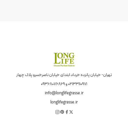
تهران- خیابان پانزده خرداد ابتدای خیابان ناصرخسرو پلاک چهار
02133110971 و 09368076869
info@longlifegrasse.ir
longlifegrasse.ir