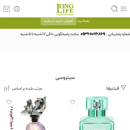
توجه! برند لانگ لایف رایحه های معروف را با شیشه و بسته بندی خود شرکت لانگ لایف
عرضه می کند.که با انتخاب حجم هر ادکلنی می توانید شیشه و بسته بندی را ملاحظه
بفرمایید.
آموزش خرید از سایت
شماره پشتیبانی :
09368076869
سیتروسی
فیلترها
مرتب شده بر اساس