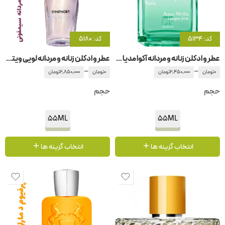
کد: 5134
کد: 5180
عطر و ادکلن زنانه و مردانه آکوا مدیا کلون فورته
عطر و ادکلن زنانه و مردانه لویی ویتان – لویی ویتون سیمفونی
–
–
0
تومان
2,450,000
تومان
0
تومان
2,850,000
تومان
حجم
حجم
55ML
55ML
انتخاب گزینه ها
انتخاب گزینه ها