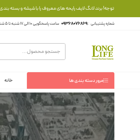
توجه! برند لانگ لایف رایحه های معروف را با شیشه و بسته بند
شماره پشتیبانی :
09368076869
خانه
مرور دسته بندی ها