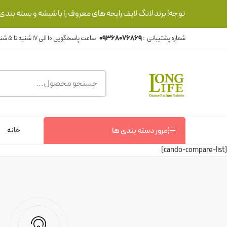
توجه! برند لانگ لایف رایحه های معروف را با شیشه و بسته بند
شماره پشتیبانی :
09368076869
خانه
مرور دسته بندی ها
[cando-compare-list]