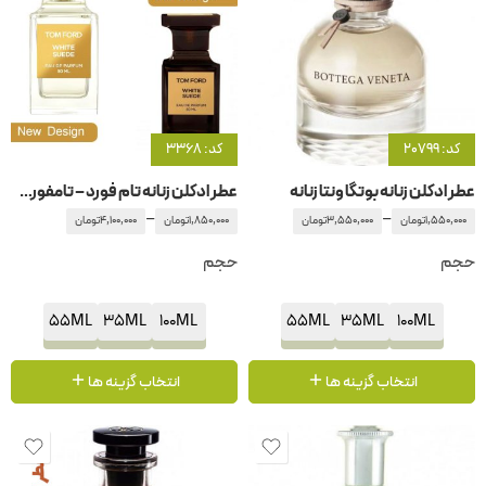
کد: 20799
کد: 3368
عطر ادکلن زنانه بوتگا ونتا زنانه
عطر ادکلن زنانه تام فورد – تامفورد وایت سود
–
–
1,550,000
تومان
3,550,000
تومان
1,850,000
تومان
4,100,000
تومان
حجم
حجم
55ML
35ML
100ML
55ML
35ML
100ML
انتخاب گزینه ها
انتخاب گزینه ها