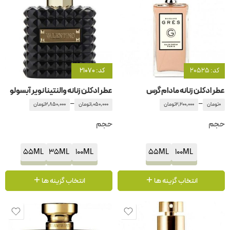
کد: 20525
کد: 21070
عطر ادکلن زنانه مادام گرس
عطر ادکلن زنانه والنتینا نویر آبسولو
–
–
0
تومان
2,200,000
تومان
1,050,000
تومان
2,850,000
تومان
حجم
حجم
55ML
35ML
100ML
55ML
100ML
انتخاب گزینه ها
انتخاب گزینه ها