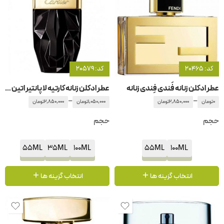
کد: 20465
کد: 20579
عطر ادکلن زنانه فَندی فِندی زنانه
عطر ادکلن زنانه کارتیه لا پانتیر اتین سلانت
–
–
0
تومان
2,850,000
تومان
1,050,000
تومان
2,850,000
تومان
حجم
حجم
55ML
35ML
100ML
55ML
100ML
انتخاب گزینه ها
انتخاب گزینه ها