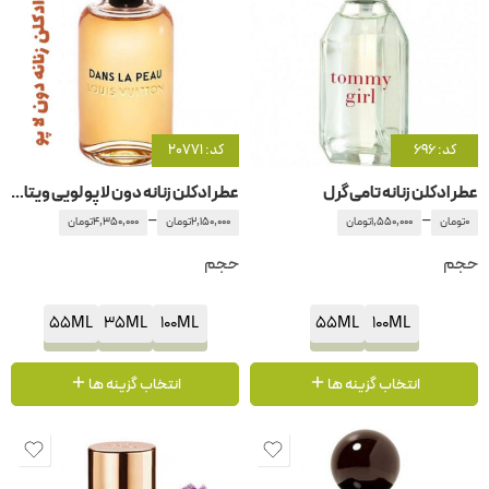
کد: 696
کد: 20771
عطر ادکلن زنانه تامی گرل
عطر ادکلن زنانه دون لا پو لویی ویتان – لویی ویتون
–
–
0
تومان
1,550,000
تومان
2,150,000
تومان
4,350,000
تومان
حجم
حجم
55ML
35ML
100ML
55ML
100ML
انتخاب گزینه ها
انتخاب گزینه ها