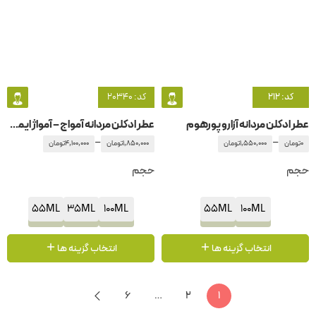
کد: 212
کد: 20340
عطر ادکلن مردانه آزارو پورهوم
عطر ادکلن مردانه آمواج – آمواژ ایمیتیشن
–
–
0
تومان
1,550,000
تومان
1,850,000
تومان
4,100,000
تومان
حجم
حجم
55ML
35ML
100ML
55ML
100ML
انتخاب گزینه ها
انتخاب گزینه ها
6
…
2
1