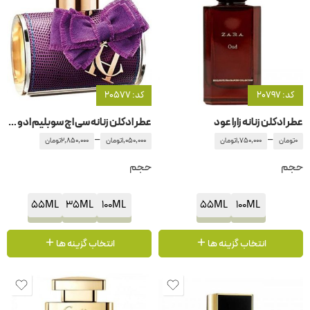
کد: 20797
کد: 20577
عطر ادکلن زنانه زارا عود
عطر ادکلن زنانه سی اچ سوبلیم ادو پرفیوم کارولینا هررا
–
–
0
تومان
1,750,000
تومان
1,050,000
تومان
2,850,000
تومان
حجم
حجم
55ML
35ML
100ML
55ML
100ML
انتخاب گزینه ها
انتخاب گزینه ها