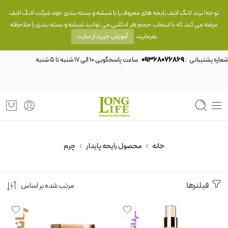
توجه! برند لانگ لایف رایحه های معروف را با شیشه و بسته بندی خود شرکت لانگ لایف
عرضه می کند.که با انتخاب حجم هر ادکلنی می توانید شیشه و بسته بندی را ملاحظه
بفرمایید.
آموزش خرید از سایت
شماره پشتیبانی :
09368076869
خانه
محصول رایحه پایدار
چرم
فیلترها
مرتب شده بر اساس