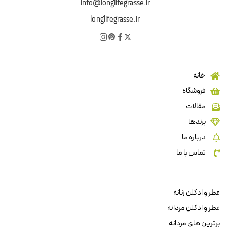
info@longlifegrasse.ir
longlifegrasse.ir
خانه
فروشگاه
مقالات
برندها
درباره ما
تماس با ما
عطر و ادکلن زنانه
عطر و ادکلن مردانه
برترین های مردانه