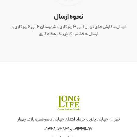
نحوه ارسال
ارسال سفارش های تهران 1 الی 3 روز کاری و شهرستان ٢ الي ٤ روز کاری و
ارسال به قشم و کیش یک هفته کاری
تهران- خیابان پانزده خرداد ابتدای خیابان ناصرخسرو پلاک چهار
02133110971 و 09368076869