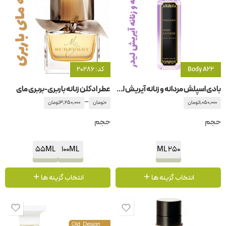
Body A22
کد: 20286
بادی اسپلش مردانه و زنانه آیریش لیدر
عطر ادکلن زنانه باربری-بربری مای
–
1,050,000
تومان
0
تومان
3,250,000
تومان
حجم
حجم
55ML
100ML
250 ML
انتخاب گزینه ها
انتخاب گزینه ها