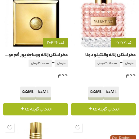
کد: 20206
کد: 20432
عطر ادکلن زنانه والنتینو دونا
عطر ادکلن زنانه ورساچه پور فم عود اورینتال
–
–
0
تومان
3,250,000
تومان
0
تومان
2,200,000
تومان
حجم
حجم
55ML
100ML
55ML
100ML
انتخاب گزینه ها
انتخاب گزینه ها