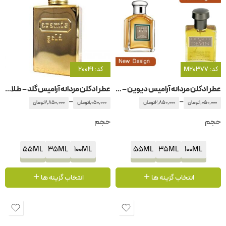
کد: M20377
کد: 20041
عطر ادکلن مردانه آرامیس دیوین – دوین
عطر ادکلن مردانه آرامیس گلد – طلایی
–
–
1,050,000
تومان
2,850,000
تومان
1,050,000
تومان
2,850,000
تومان
حجم
حجم
55ML
35ML
100ML
55ML
35ML
100ML
انتخاب گزینه ها
انتخاب گزینه ها