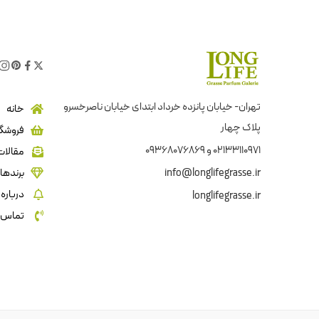
تهران- خیابان پانزده خرداد ابتدای خیابان ناصرخسرو
خانه
پلاک چهار
فروشگا
02133110971 و 09368076869
مقالات
info@longlifegrasse.ir
برندها
درباره 
longlifegrasse.ir
تماس ب