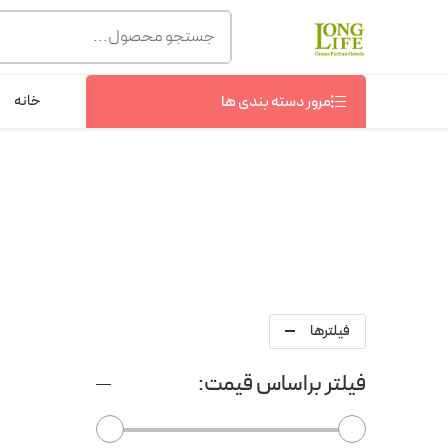
توجه! برند لانگ لایف رایحه های معروف را با شیشه و بسته بند
شماره پشتیبانی :
09368076869
خانه
مرور دسته بندی ها
فیلترها
فیلتر براساس قیمت: