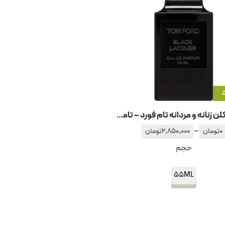
عطر و ادکلن زنانه و مردانه تام فورد – تامفورد لاکر بلک
–
0
تومان
2,850,000
تومان
حجم
55ML