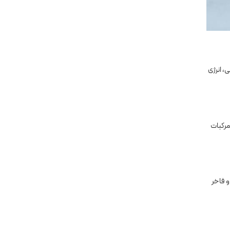
، انرژی
مرکبات
و فاخر