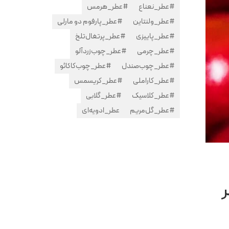
#عطر_نعناع
#عطر_هرمس
#عطر_ولنتاین
#عطر_پارفوم دو مارلی
#عطر_پاییزی
#عطر_پرتغال‌تلخ
#عطر_چرمی
#عطر_چوب‌زردآلو
#عطر_چوب‌صندل
#عطر_چوب‌کاکائو
#عطر_کاراملی
#عطر_کریسمس
#عطر_کلاسیک
#عطر_گلابی
#عطر_گل‌مریم
عطر_ادویه‌ای