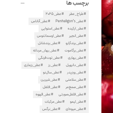
برچسب ها
#طراح_عطر
#عطر_2025
#عطر_ Penhaligon’s
#عطر_آناناس
#عطر_ارکیده
#عطر_استوایی
#عطر_انجیر
#عطر_اوسماتتوس
#عطر_برندآزارو
#عطر_برندشانل
#عطر_برگاموت
#عطر_بهار_مردانه
#عطر_بهاری
#عطر_توت‌فرنگی
#عطر_دانهیل
#عطر_رز
#عطر_رزماری
#عطر_روزپدر
#عطر_سال‌نو
#عطر_سلامتی
#عطر_شیرین
#عطر_صمغ‌مر
#عطر_فلفل
#عطر_فلفل‌صورتی
#عطر_قهوه
#عطر_لیمو
#عطر_مرکبات
#عطر_میوه‌ای
#عطر_نرگس