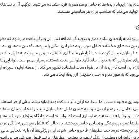
یدی برای ایجاد رایحه‌های خاص و منحصر به فرد استفاده می‌شود. ترکیب آن با نت‌ها
 تولید می‌کند که مناسب برای هر مناسبتی هستند.
ی
واند به رایحه‌ای ساده عمق و پیچیدگی اضافه کند. این ویژگی باعث می‌شود که عطر
ل بین نت‌های مختلف
: فلفل صورتی به عطر این امکان را می‌دهد که بین نت‌های تند،
ت عطرسازان تبدیل کرده است.
افزایش ماندگاری
: فلفل صورتی می‌تواند به دلیل داشتن
رای عطرهایی که به دنبال ماندگاری طولانی‌مدت هستند، بسیار مهم است.
توانایی تغ
ی این است که رایحه‌ آن در طول مدت استفاده تغییر می‌کند. از لحظه اولین اسپری، ا
 می‌رود که به طور مداوم حس جدیدی از رایحه ایجاد می‌کند.
ی محبوب است، اما استفاده از آن باید با دقت و به اندازه باشد. بیش از حد استفاده
تعادل را در عطر از بین ببرد. به همین دلیل، عطرسازان باید در انتخاب میزان استفاده
اب و نوآورانه در صنعت عطرسازی است که توانسته است جایگاه ویژه‌ای در ترکیب‌ها
ه عطرها عمق، پیچیدگی و زیبایی خاصی ببخشد. در حالی که فلفل صورتی به تازگی در ت
یه برجسته در ساخت عطرهای فاخر و خاص شود. این ویژگی‌ها آن را به انتخابی عالی ب
 ادامه این مطلب از لانگ لایف، به بهترین عطرهای با نت فلفل صورتی می‌پردازیم. 