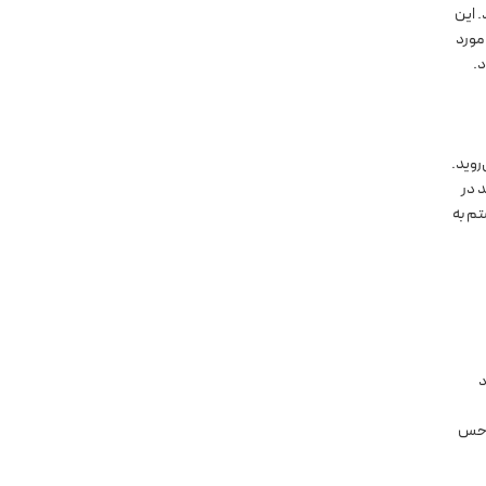
ود. این
مورد
د.
روید.
د در
تم به
د
د حس