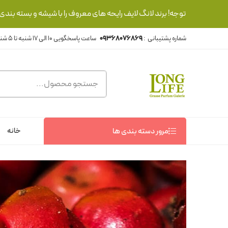
توجه! برند لانگ لایف رایحه های معروف را با شیشه و بسته بند
شماره پشتیبانی :
09368076869
خانه
مرور دسته بندی ها