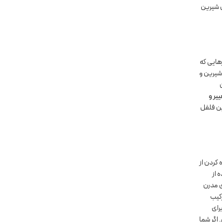
ی شیرین
هایی که
 شیرین و
ییر و
ین فلفل
 کردن از
 از
ی مدرن
رکیب
رای
اگر شما